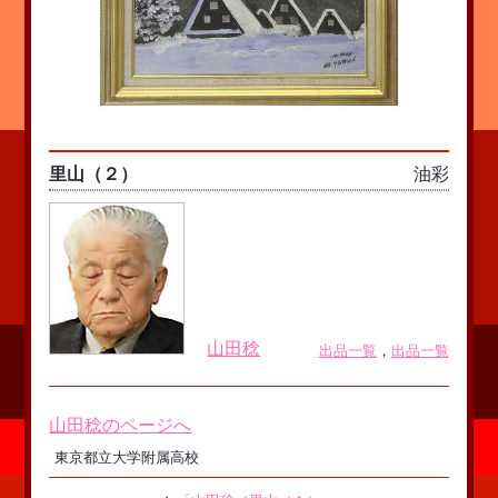
里山（２）
油彩
山田稔
出品一覧
，
出品一覧
山田稔のページへ
東京都立大学附属高校