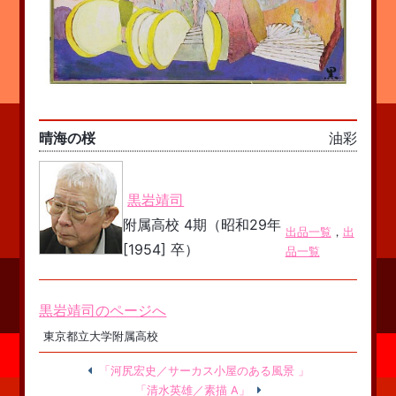
晴海の桜
油彩
黒岩靖司
附属高校 4期（昭和29年
出品一覧
，
出
[1954] 卒）
品一覧
黒岩靖司のページへ
東京都立大学附属高校
「河尻宏史／サーカス小屋のある風景 」
「清水英雄／素描 A」