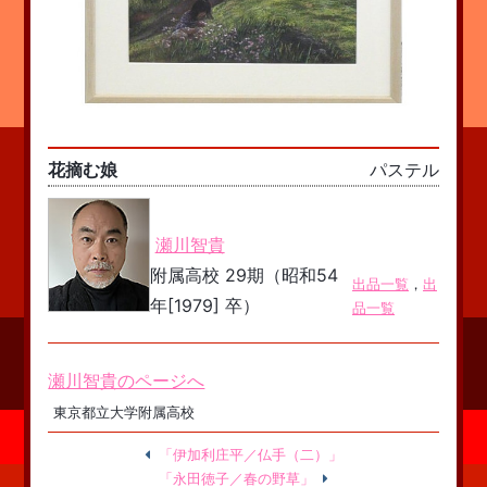
花摘む娘
パステル
瀬川智貴
附属高校 29期（昭和54
出品一覧
，
出
年[1979] 卒）
品一覧
瀬川智貴のページへ
東京都立大学附属高校
「伊加利庄平／仏手（二）」
「永田徳子／春の野草」