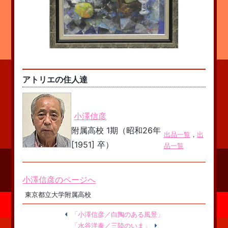
アトリエの住人達
小澤信彦
附属高校 1期（昭和26年
出品一覧
，
出
[1951] 卒）
品一覧
小澤信彦のページへ
東京都立大学附属高校
「小澤信彦／白陶のある風景」
「水谷洋泰／三陸のいま」