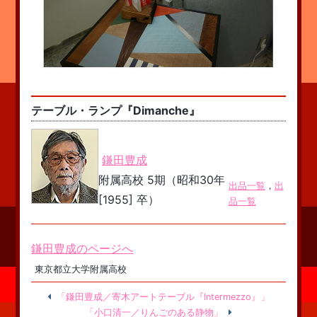
テーブル・ランプ『Dimanche』
鎌田豊成
附属高校 5期（昭和30年
出品一覧
，
出
[1955] 卒）
品一覧
鎌田豊成のページへ
東京都立大学附属高校
「鎌田豊成／寄木アートテーブル『Intermezzo』」
「小口清一／りんごのある静物」